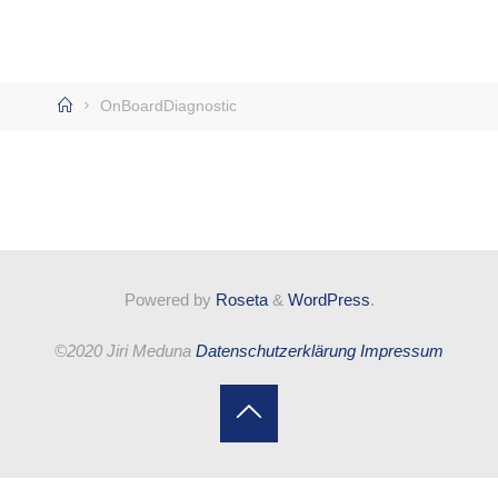
Home
OnBoardDiagnostic
Notwendig
Diese
Powered by
Roseta
&
WordPress
.
Cookies
sind nicht
optional.
©2020 Jiri Meduna
Datenschutzerklärung
Impressum
Sie werden
benötigt,
damit die
Website
Back
funktioniert.